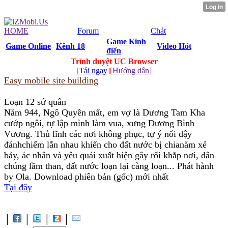
HOME
Forum
Chát
Game Kinh
Game Online
Kênh 18
Video Hót
điển
Trình duyệt UC Browser
[
Tải ngay
][
Hướng dẫn
]
Easy mobile site building
Loạn 12 sứ quân
Năm 944, Ngô Quyền mất, em vợ là Dương Tam Kha
cướp ngôi, tự lập mình làm vua, xưng Dương Bình
Vương. Thủ lĩnh các nơi không phục, tự ý nổi dậy
đánhchiếm lẫn nhau khiến cho đất nước bị chianăm xẻ
bảy, ác nhân và yêu quái xuất hiện gây rối khắp nơi, dân
chúng lầm than, đất nước loạn lại càng loạn... Phát hành
by Ola. Download phiên bản (gốc) mới nhất
Tại đây
│
│
│
│