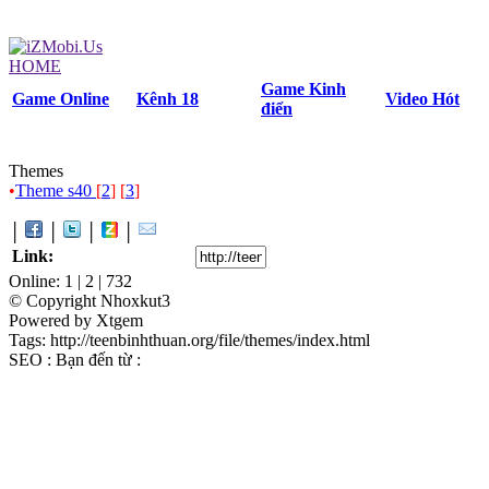
HOME
Game Kinh
Game Online
Kênh 18
Video Hót
điển
Themes
•
Theme s40
[
2
] [
3
]
│
│
│
│
Link:
Online: 1 | 2 | 732
© Copyright Nhoxkut3
Powered by Xtgem
Tags: http://teenbinhthuan.org/file/themes/index.html
SEO : Bạn đến từ :