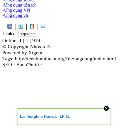
•
Ứng dụng tiện ích
•
Ứng dụng VN
•
Ứng dụng vh
│
│
│
│
Link:
Online: 1 | 1 | 919
© Copyright Nhoxkut3
Powered by Xtgem
Tags: http://teenbinhthuan.org/file/ungdung/index.html
SEO : Bạn đến từ :
»
Lamborghini Huracán LP 61