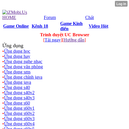
HOME
Forum
Chát
Game Kinh
Game Online
Kênh 18
Video Hót
điển
Trình duyệt UC Browser
[
Tải ngay
][
Hướng dẫn
]
Ứng dụng
•
Ứng dụng học
•
Ứng dụng hay
•
Ứng dụng nghe nhạc
•
Ứng dụng văn phòng
•
Ứng dụng sms
•
Ứng dụng chỉnh java
•
Ứng dụng java
•
Ứng dụng s40
•
Ứng dụng s40v2
•
Ứng dụng s40v3
•
Ứng dụng s60
•
Ứng dụng s60v1
•
Ứng dụng s60v2
•
Ứng dụng s60v3
•
Ứng dụng s60v4
•
Ứng dụng s60v5